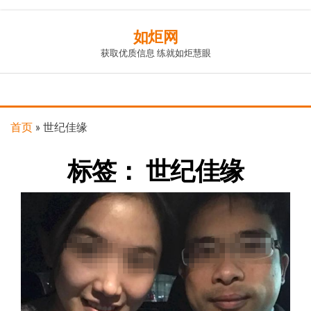
Skip
如炬网
to
获取优质信息 练就如炬慧眼
the
content
首页
»
世纪佳缘
标签：
世纪佳缘