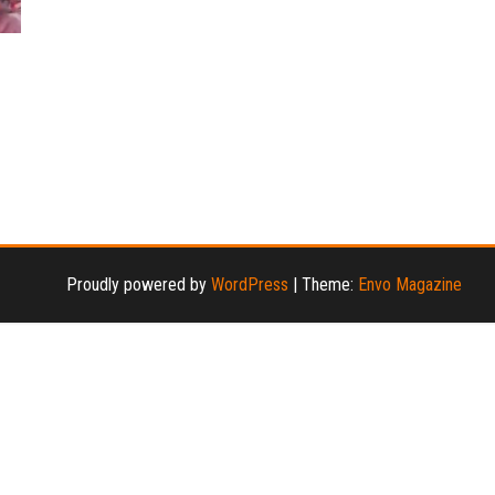
暴
Proudly powered by
WordPress
|
Theme:
Envo Magazine