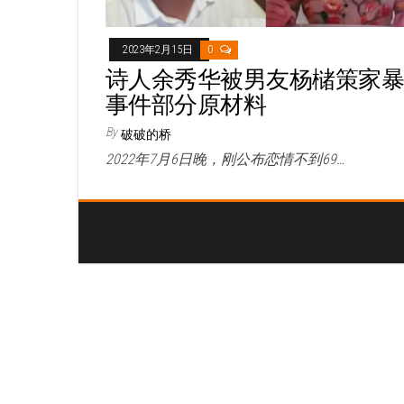
2023年2月15日
0
诗人余秀华被男友杨槠策家
事件部分原材料
By
破破的桥
2022年7月6日晚，刚公布恋情不到69…