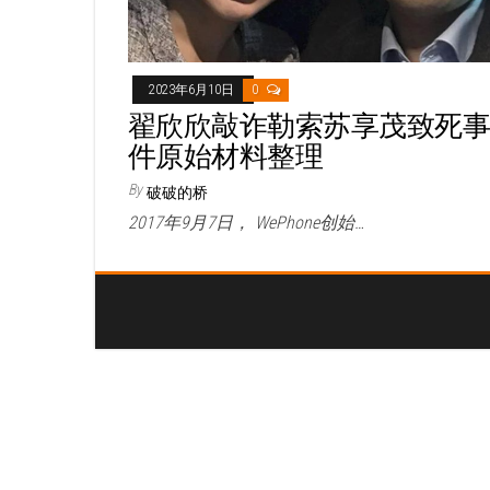
2023年6月10日
0
翟欣欣敲诈勒索苏享茂致死
件原始材料整理
By
破破的桥
2017年9月7日， WePhone创始…