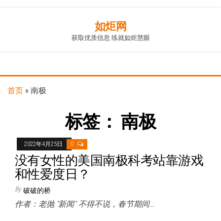
Skip
如炬网
to
获取优质信息 练就如炬慧眼
the
content
首页
»
南极
标签：
南极
2022年4月25日
0
没有女性的美国南极科考站靠游戏
和性爱度日？
By
破破的桥
作者：老抛 “新闻” 不得不说，春节期间…