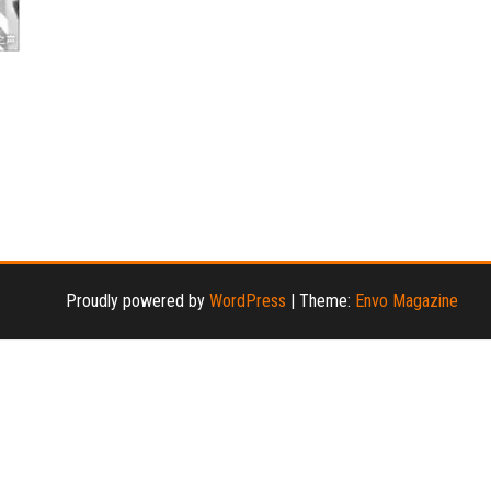
哪
Proudly powered by
WordPress
|
Theme:
Envo Magazine