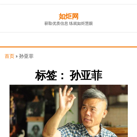
Skip
如炬网
to
获取优质信息 练就如炬慧眼
the
content
首页
»
孙亚菲
标签：
孙亚菲