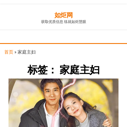
Skip
如炬网
to
获取优质信息 练就如炬慧眼
the
content
首页
»
家庭主妇
标签：
家庭主妇