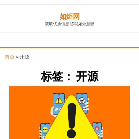
Skip
如炬网
to
获取优质信息 练就如炬慧眼
the
content
首页
»
开源
标签：
开源