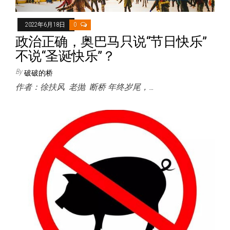
2022年6月18日
0
政治正确，奥巴马只说“节日快乐”
不说“圣诞快乐”？
By
破破的桥
作者：徐扶风 老抛 断桥 年终岁尾，…