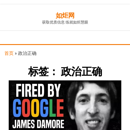
Skip
如炬网
to
获取优质信息 练就如炬慧眼
the
content
首页
»
政治正确
标签：
政治正确