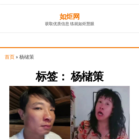
Skip
如炬网
to
获取优质信息 练就如炬慧眼
the
content
首页
»
杨槠策
标签：
杨槠策