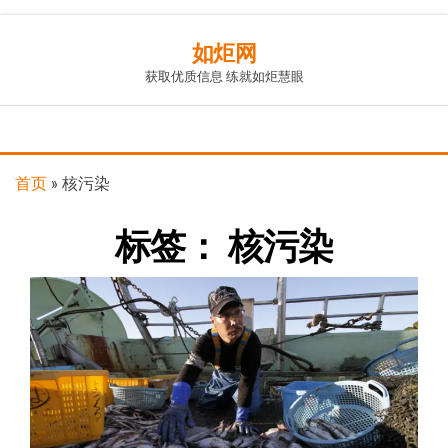
Skip
如炬网
to
获取优质信息 练就如炬慧眼
the
content
首页
»
核污染
标签：
核污染