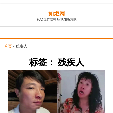
Skip
如炬网
to
获取优质信息 练就如炬慧眼
the
content
首页
»
残疾人
标签：
残疾人