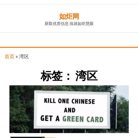
Skip
如炬网
to
获取优质信息 练就如炬慧眼
the
content
首页
»
湾区
标签：
湾区