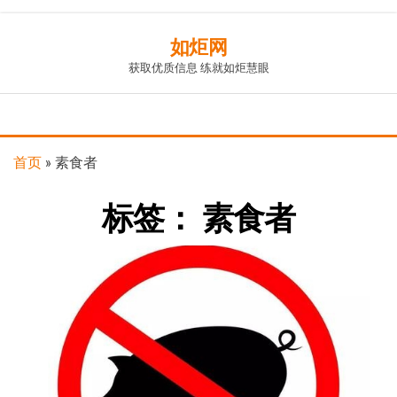
Skip
如炬网
to
获取优质信息 练就如炬慧眼
the
content
首页
»
素食者
标签：
素食者