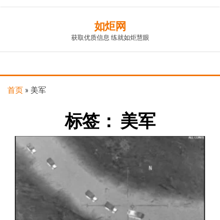
Skip
如炬网
to
获取优质信息 练就如炬慧眼
the
content
首页
»
美军
标签：
美军