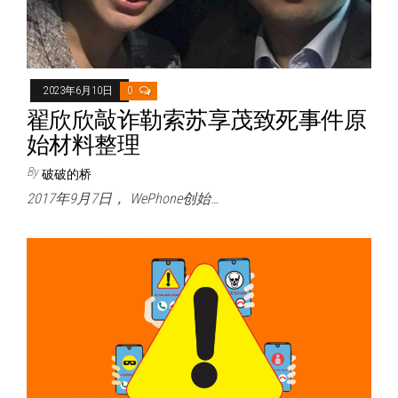
2023年6月10日
0
翟欣欣敲诈勒索苏享茂致死事件原
始材料整理
By
破破的桥
2017年9月7日， WePhone创始…