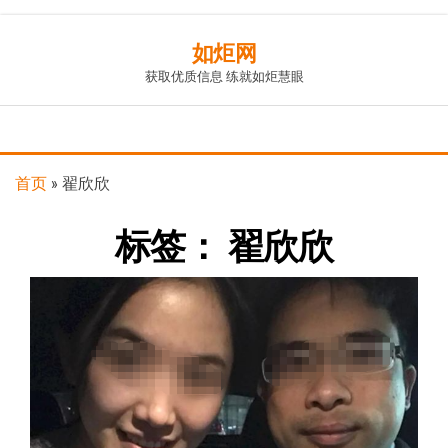
Skip
如炬网
to
获取优质信息 练就如炬慧眼
the
content
首页
»
翟欣欣
标签：
翟欣欣