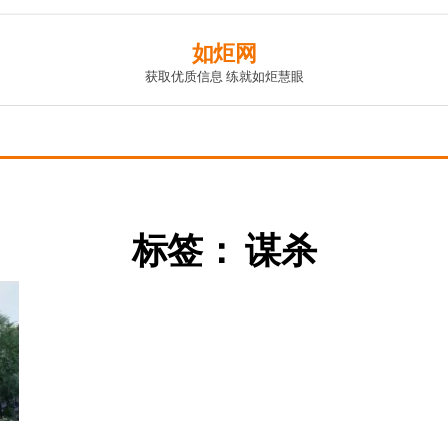
如炬网
获取优质信息 练就如炬慧眼
标签：
谋杀