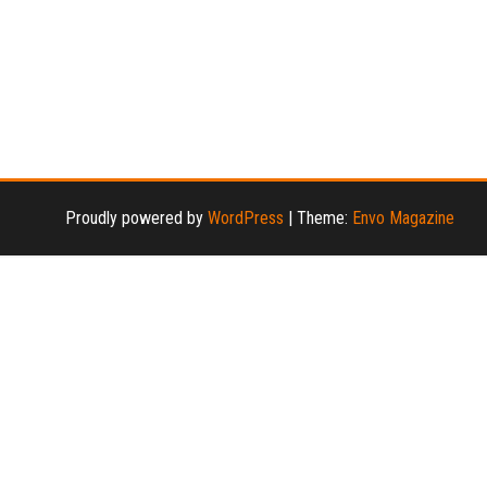
，
Proudly powered by
WordPress
|
Theme:
Envo Magazine