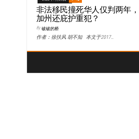
非法移民撞死华人仅判两年
加州还庇护重犯？
By
破破的桥
作者：徐扶风 胡不知 本文于2017…