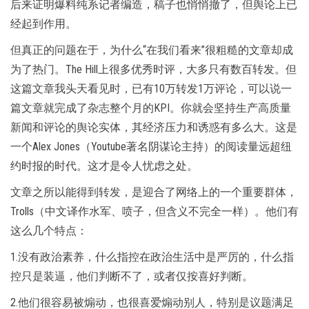
后来证明爆料纯系记者编造，稿子也悄悄撤了，但舆论上已
经起到作用。
但真正的问题在于，为什么“在我们看来”很粗糙的文章却成
为了热门。The Hill上很多优秀时评，大多只有数百转发。但
这篇文章我头天看见时，已有10万转发1万评论，可以说一
篇文章就完成了杂志整个月的KPI。你就会坚持生产高质量
新闻和评论的舆论实体，其经济压力和诱惑有多么大。这是
一个Alex Jones（Youtube著名阴谋论主持）的阅读量远超纽
约时报的时代。这才是令人忧虑之处。
文章之所以能得到转发，是迎合了网络上的一个重要群体，
Trolls（中文译作水军、喷子，但含义不完全一样）。他们有
这么几个特点：
1.没有政治素养，什么指控在政治生活中是严厉的，什么指
控只是装逼，他们判断不了，或者仅按喜好判断。
2.他们很容易被煽动，也很喜爱煽动别人，特别是议题满足