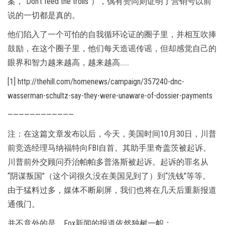
案，“Don’t feed the trolls”），偶有赞同则证明了营销号以前
说的一切都是真的。
他们陷入了一个可怕的自我循环论证的圈子里，并相互吹捧
鼓励，在这个圈子里，他们每天造谣传谣，但却感觉自己的
眼界和智力越来越高，越来越高……
[1] http://thehill.com/homenews/campaign/357240-dnc-
wasserman-schultz-say-they-were-unaware-of-dossier-payments
————————————
注：在这篇文章发布以后，今天，美国时间10月30日，川普
前竞选经理马纳福特向FBI自首。其助手里奇盖茨被起诉。
川普前外交顾问乔治帕帕多普洛斯被起诉。起诉的罪名从
“阴谋叛国”（这个词很久没在美国见到了）到“洗钱”等等。
由于猛料过多，媒体不断刷屏，我们也将在几天后重新报道
通俄门。
并不意外的是，Fox新闻的报道依然独树一帜：