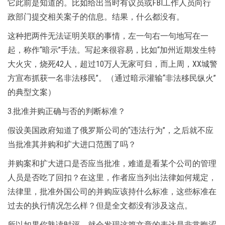
它此前是知道的。比如给出当时有议员或FBI工作人员向行
政部门提交相关案子的信息。结果，什么都没有。
这种把两件无法证明关联的事情，左一句右一句地写在一
起，称作“暗示”手法。写起来很容易，比如“加州近期发生特
大火灾，烧死42人，超过10万人无家可归，而上周，XX城警
方宣布抓获一名非法移民”。（通过暗示灌输“非法移民纵火”
的典型文案）
3.批准并购正确与否的判断标准？
假设美国政府知道了俄罗斯公司的“违法行为”，之后就不应
当批准其并购和扩大进口范围了吗？
并购案和扩大进口是否应当批准，难道是看某个公司的管理
人员是否吃了回扣？在这里，作者应当列出法律如何规定，
法律里，批准外国公司的并购应该持什么标准，这些标准在
过去的执行情况怎么样？但是全文都没有涉及这点。
所以如果你熟读时评，就会发现这篇文章的表达是非常晦涩