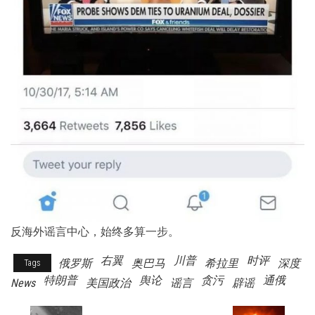
反海外谣言中心，始终多算一步。
右翼
川普
时评
俄罗斯
奥巴马
希拉里
深度
Tags
特朗普
舆论
贪污
通俄
News
美国政治
谣言
辟谣