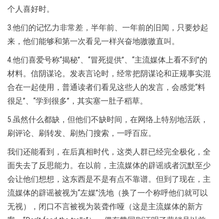
个人喜好时。
3.他们的记忆力非常差，半年前、一年前的旧闻，只要炒起
来，他们能够和第一次看见一样兴奋地嗷嗷直叫。
4.他们喜爱号称“揭秘”、“冒死提供”、“主流媒体上看不到”的
材料。信阴谋论。发表言论时，经常把阴谋论和正规事实混
合在一起使用，普通读者们看见这些人的发言，会感觉“料
很足”、“学到很多”，其实塞一肚子稻草。
5.虽然什么都缺，但他们不缺时间，在网络上特别地活跃，
刷评论、刷转发、刷热门搜索，一呼百应。
我们还能看到，在后真相时代，这类人群已经完全极化，全
面失去了反思能力。在以前，主流媒体的辟谣或者沉默至少
会让他们想想，这东西是不是有点不靠谱。但到了现在，主
流媒体的辟谣被视为“左媒”洗地（换了一个称呼他们就可以
无视），闭口不言被视为装聋作哑（这是主流媒体的新方