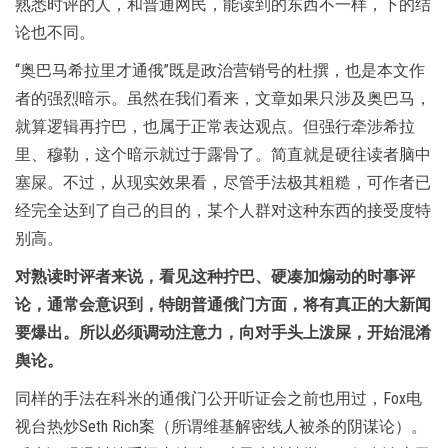
熟悉时评的人，和普通网民，能读到的东西不一样，下的结
论也不同。
“奥巴马希拉里才通俄”既是政治营销号的杜撰，也是本文作
者的强烈暗示。虽然在我们看来，文章如果只涉及奥巴马，
就算逻辑再拧巴，也属于正常表达观点。但强行牵涉希拉
里、穆勒，这个暗示就过于露骨了。简直就是硬往读者脑中
塞屎。不过，从现实效果看，尽管手法极其粗糙，可作者已
经完全达到了自己的目的，某个人群对这种东西的接受度特
别高。
对熟读时评者来说，看见这种拧巴、硬凑加煽动的时事评
论，通常会意识到，特朗普通俄门方面，将有真正的大新闻
要爆出。所以必须调动注意力，向对手头上泼屎，开始混淆
舆论。
同样的手法在科米的通俄门公开听证会之前也用过，Fox电
视台热炒Seth Rich案（所谓维基解密线人被杀的阴谋论）。