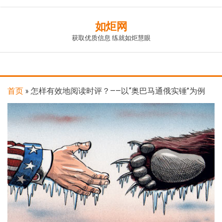
Skip
如炬网
to
获取优质信息 练就如炬慧眼
the
content
首页
»
怎样有效地阅读时评？——以“奥巴马通俄实锤”为例