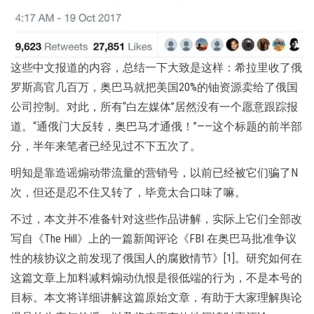
这些中文报道的内容，总结一下大致是这样：希拉里收了俄
罗斯高官几百万，奥巴马就把美国20%的铀资源卖给了俄国
公司控制。对此，所有“白左媒体”居然没有一个愿意跟踪报
道。“通俄门大反转，奥巴马才通俄！”——这个标题的前半部
分，半年来笔者已经见过不下五次了。
明知是靠造谣煽动带流量的营销号，以前已经被它们骗了N
次，但还是忍不住又转了，毕竟太合口味了嘛。
不过，本文并不准备针对这些作品讲解，实际上它们全部改
写自《The Hill》上的一篇新闻评论《FBI 在奥巴马批准争议
性的核协议之前发现了俄国人的腐败情节》[1]。研究如何在
这篇文章上加料减料煽动仇恨是很低端的行为，不是本号的
目标。本文将详细讲解这篇原始文章，有助于大家理解舆论