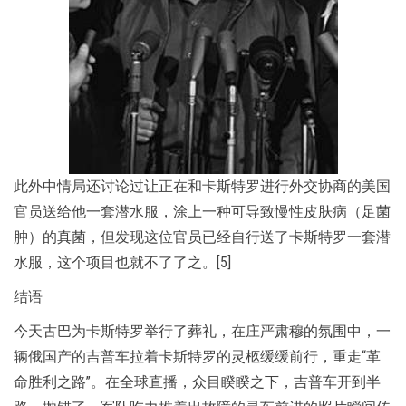
此外中情局还讨论过让正在和卡斯特罗进行外交协商的美国
官员送给他一套潜水服，涂上一种可导致慢性皮肤病（足菌
肿）的真菌，但发现这位官员已经自行送了卡斯特罗一套潜
水服，这个项目也就不了了之。[5]
结语
今天古巴为卡斯特罗举行了葬礼，在庄严肃穆的氛围中，一
辆俄国产的吉普车拉着卡斯特罗的灵柩缓缓前行，重走“革
命胜利之路”。在全球直播，众目睽睽之下，吉普车开到半