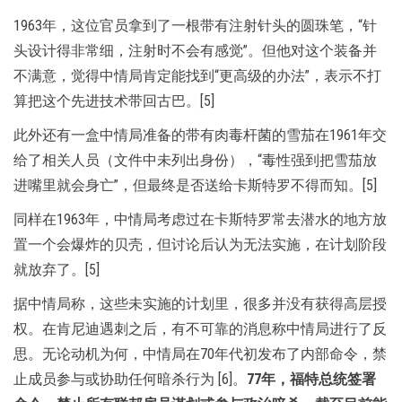
1963年，这位官员拿到了一根带有注射针头的圆珠笔，“针
头设计得非常细，注射时不会有感觉”。但他对这个装备并
不满意，觉得中情局肯定能找到“更高级的办法”，表示不打
算把这个先进技术带回古巴。[5]
此外还有一盒中情局准备的带有肉毒杆菌的雪茄在1961年交
给了相关人员（文件中未列出身份），“毒性强到把雪茄放
进嘴里就会身亡”，但最终是否送给卡斯特罗不得而知。[5]
同样在1963年，中情局考虑过在卡斯特罗常去潜水的地方放
置一个会爆炸的贝壳，但讨论后认为无法实施，在计划阶段
就放弃了。[5]
据中情局称，这些未实施的计划里，很多并没有获得高层授
权。在肯尼迪遇刺之后，有不可靠的消息称中情局进行了反
思。无论动机为何，中情局在70年代初发布了内部命令，禁
止成员参与或协助任何暗杀行为 [6]。
77年，福特总统签署