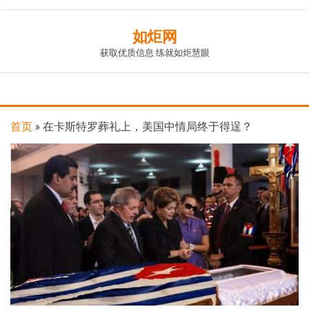
Skip
如炬网
to
获取优质信息 练就如炬慧眼
the
content
首页
»
在卡斯特罗葬礼上，美国中情局终于得逞？