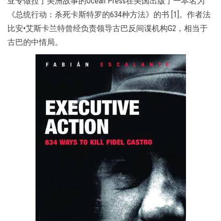
亚专做拉丁美洲故事的Ocean Press在美国出版了一本名为
《总统行动：杀死卡斯特罗的634种方法》的书 [1]。作者法
比安•艾斯卡兰特曾经负责领导古巴反间谍机构G2，相当于
古巴的中情局。