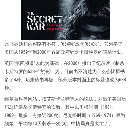
此书标题和内容略有不符，“634种”应为“634次”。它列举了
美国从1959年到2000年各届政府针对卡斯特罗的暗杀计划。
英国“第四频道”以此为基础，在2006年推出了纪录片《刺杀
卡斯特罗的638种方法》 [2]，目前尚不清楚为什么会比原书
多了4种。后来该书再版，部分版本封面上的标题也改为638
种。
维基百科等网站，按艾斯卡兰特等人的说法，列出了美国历
届总统暗杀卡斯特罗的次数。其中以里根时期（1981-
1989）最多，有接近200次。尼克松时期（1969-1974）最为
频繁，平均每10天刺杀一次 [3]。中情局真是太忙了。