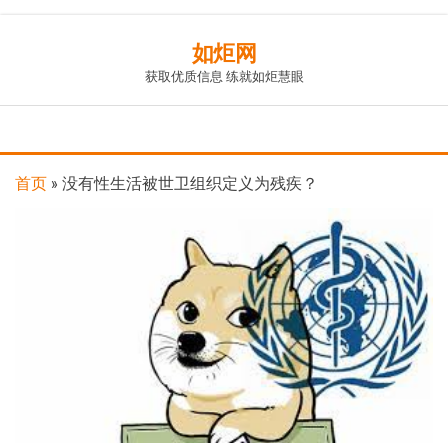
Skip
如炬网
to
获取优质信息 练就如炬慧眼
the
content
首页
»
没有性生活被世卫组织定义为残疾？