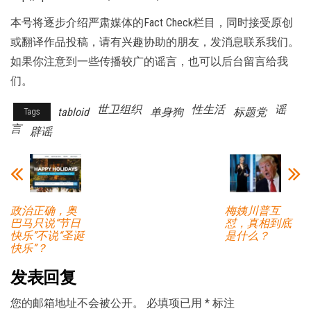
本号将逐步介绍严肃媒体的Fact Check栏目，同时接受原创
或翻译作品投稿，请有兴趣协助的朋友，发消息联系我们。
如果你注意到一些传播较广的谣言，也可以后台留言给我
们。
世卫组织
性生活
谣
tabloid
单身狗
标题党
Tags
言
辟谣
政治正确，奥
梅姨川普互
巴马只说“节日
怼，真相到底
快乐”不说“圣诞
是什么？
快乐”？
发表回复
您的邮箱地址不会被公开。
必填项已用
*
标注