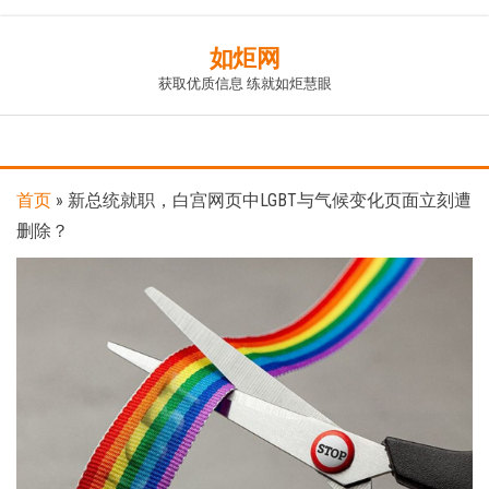
Skip
如炬网
to
获取优质信息 练就如炬慧眼
the
content
首页
»
新总统就职，白宫网页中LGBT与气候变化页面立刻遭
删除？