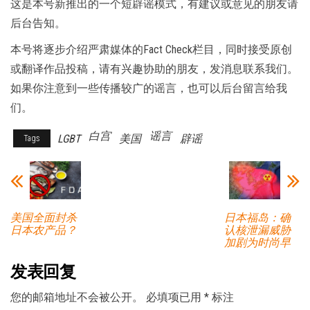
这是本号新推出的一个短辟谣模式，有建议或意见的朋友请
后台告知。
本号将逐步介绍严肃媒体的Fact Check栏目，同时接受原创
或翻译作品投稿，请有兴趣协助的朋友，发消息联系我们。
如果你注意到一些传播较广的谣言，也可以后台留言给我
们。
白宫
谣言
LGBT
美国
辟谣
Tags
美国全面封杀
日本福岛：确
日本农产品？
认核泄漏威胁
加剧为时尚早
发表回复
您的邮箱地址不会被公开。
必填项已用
*
标注