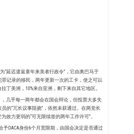
名为“延迟遣返童年来美者行政令”，它由奥巴马于
业无犯罪记录的移民，两年更新一次的工卡，使之可以
自拉丁美洲，10%来自亚洲，剩下来自其它地区。
ct），几乎每一两年都会在国会辩论，但投票大多失
议员的“冗长议事阻挠”，依然未获通过。在两党长
变为效力更弱的“可无限续签的两年工作许可”。
予DACA身份6个月宽限期，由国会决定是否通过