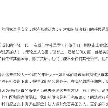
：
们的国家边界安全，经济充满活力；针对如何解决我们的移民系
国成长的年轻一代——在我们学校里学习的孩子们，刚刚走上职业
A和DREAM法案的人），无论是从心里，理智上，还是任何方面，都
了解任何其他国家。除了英语，他们可能不会任何其他语言。他
诉这些年轻人——我们的年轻人——如果你们是孩童时期被父母
能够有机会留下来，挣得你们的公民身份。在我的总统任期内，
仅因为他们父母的所作所为就去驱逐这些有才华、有上进心、爱
们的社区和国家做贡献。我们的做法是基于完备确立了的法律程
，我们应当集中资源在那些非法入境并危害美国的人。更多的罪犯