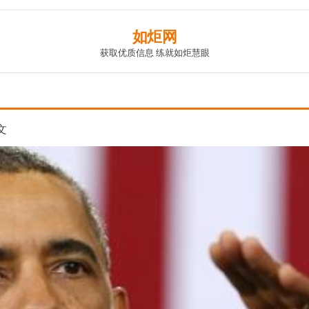
如炬网
获取优质信息 练就如炬慧眼
文