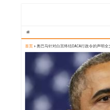
Skip
to
the
content
首页
»
奥巴马针对白宫终结DACA行政令的声明全