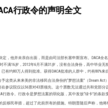
ACA行政令的声明全文
一决定，他并未亲自出面，而是由司法部长塞申斯宣布。DACA全
美时不满16岁，2012年6月不满31岁，没有合法身份，高中毕
有约80万人得到批准。获得DACA批准的人群中，约有80%来
予这类从来来美的非法移民合法身份的“梦想法案”（Dream A
但在参议院仅以56票对43票领先。这个票数无法通过共和党部分
A行政令。行政令是梦想法案的弱化版，其中发放“绿卡”的条款
多的反移民举措，超过了此前所有的措施。特朗普随后声称，他将给