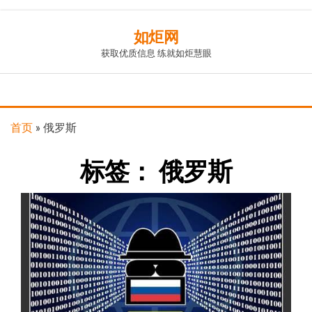
Skip
如炬网
to
获取优质信息 练就如炬慧眼
the
content
首页
»
俄罗斯
标签：
俄罗斯