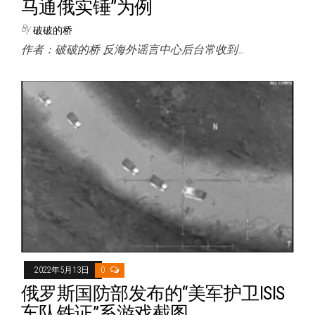
马通俄实锤”为例
By
破破的桥
作者：破破的桥 反海外谣言中心后台常收到…
2022年5月13日
0
俄罗斯国防部发布的“美军护卫ISIS
车队铁证”系游戏截图