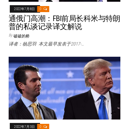
2022年7月8日
0
通俄门高潮：FBI前局长科米与特朗
普的私谈记录译文解说
By
破破的桥
译者：杨思羽 本文最早发表于2017-…
2022年7月3日
0