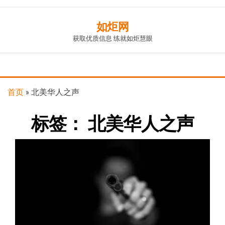
Skip
如炬网
to
获取优质信息 练就如炬慧眼
the
content
首页
»
北美华人之声
标签：
北美华人之声