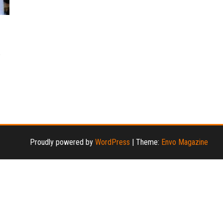
作
Proudly powered by
WordPress
|
Theme:
Envo Magazine