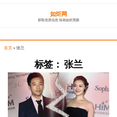
Skip
如炬网
to
获取优质信息 练就如炬慧眼
the
content
首页
»
张兰
标签：
张兰