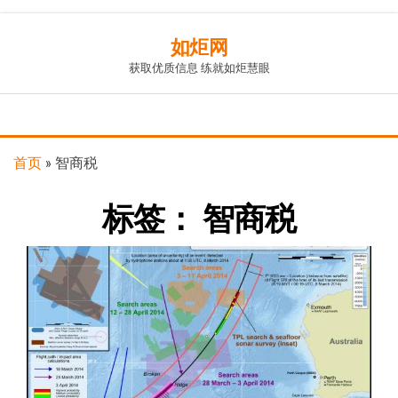
Skip
如炬网
to
获取优质信息 练就如炬慧眼
the
content
首页
»
智商税
标签：
智商税