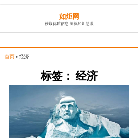
Skip
如炬网
to
获取优质信息 练就如炬慧眼
the
content
首页
»
经济
标签：
经济