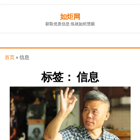
Skip
如炬网
to
获取优质信息 练就如炬慧眼
the
content
首页
»
信息
标签：
信息