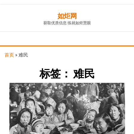
Skip
如炬网
to
获取优质信息 练就如炬慧眼
the
content
首页
»
难民
标签：
难民