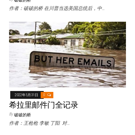
作者：破破的桥 在川普当选美国总统后，中…
2022年5月31日
0
希拉里邮件门全记录
By
破破的桥
作者：王枪枪 李敏 丁阳 对…