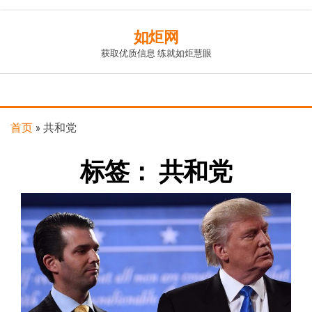
Skip
如炬网
to
获取优质信息 练就如炬慧眼
the
content
首页
»
共和党
标签：
共和党